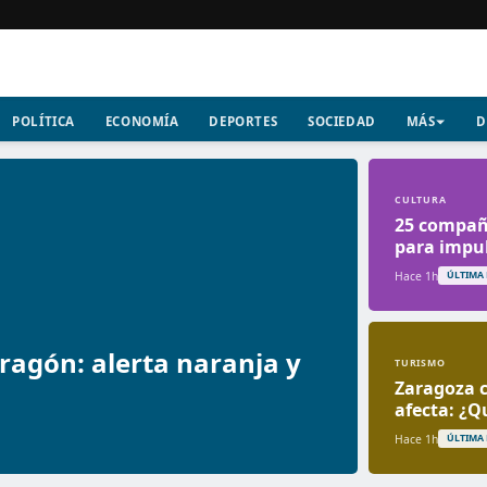
POLÍTICA
ECONOMÍA
DEPORTES
SOCIEDAD
MÁS
D
CULTURA
25 compañí
para impul
Hace 1h
ÚLTIMA
ragón: alerta naranja y
TURISMO
Zaragoza c
afecta: ¿Qu
Hace 1h
ÚLTIMA