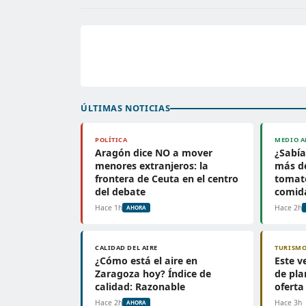
ÚLTIMAS NOTICIAS
POLÍTICA
MEDIO A
Aragón dice NO a mover
¿Sabí
menores extranjeros: la
más de
frontera de Ceuta en el centro
tomate
del debate
comid
Hace 1h
Hace 2h
AHORA
CALIDAD DEL AIRE
TURISM
¿Cómo está el aire en
Este v
Zaragoza hoy? Índice de
de pla
calidad: Razonable
oferta
Hace 2h
Hace 3h
AHORA