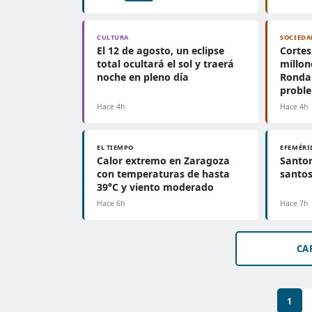
CULTURA
SOCIEDA
El 12 de agosto, un eclipse
Cortes
total ocultará el sol y traerá
millon
noche en pleno día
Ronda 
probl
Hace 4h
Hace 4h
EL TIEMPO
EFEMÉRI
Calor extremo en Zaragoza
Santor
con temperaturas de hasta
santos
39°C y viento moderado
Hace 6h
Hace 7h
CA
1