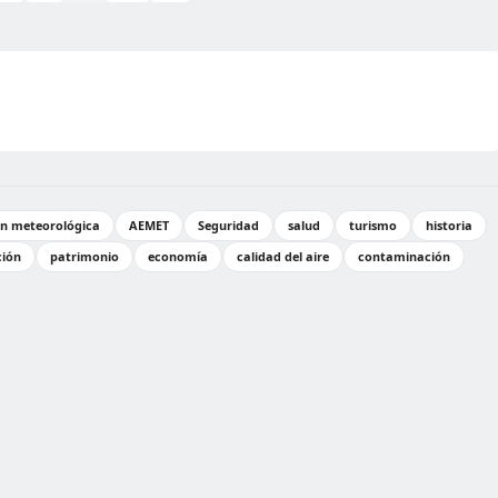
ón meteorológica
AEMET
Seguridad
salud
turismo
historia
ción
patrimonio
economía
calidad del aire
contaminación