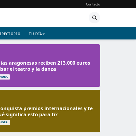
Contacto
IRECTORIO
TU DÍA
as aragonesas reciben 213.000 euros
sar el teatro y la danza
 HORA
onquista premios internacionales y te
é significa esto para ti?
 HORA