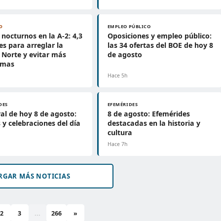
D
EMPLEO PÚBLICO
 nocturnos en la A-2: 4,3
Oposiciones y empleo público:
es para arreglar la
las 34 ofertas del BOE de hoy 8
Norte y evitar más
de agosto
emas
Hace 5h
DES
EFEMÉRIDES
al de hoy 8 de agosto:
8 de agosto: Efemérides
 y celebraciones del día
destacadas en la historia y
cultura
Hace 7h
RGAR MÁS NOTICIAS
2
3
...
266
»