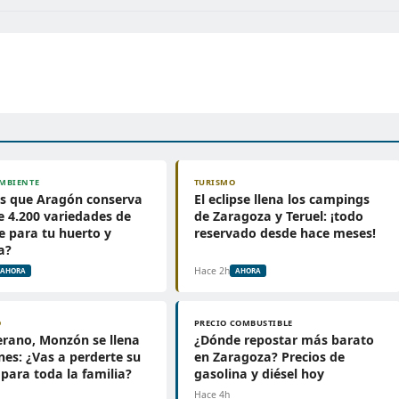
MBIENTE
TURISMO
as que Aragón conserva
El eclipse llena los campings
 4.200 variedades de
de Zaragoza y Teruel: ¡todo
 para tu huerto y
reservado desde hace meses!
a?
Hace 2h
AHORA
AHORA
O
PRECIO COMBUSTIBLE
erano, Monzón se llena
¿Dónde repostar más barato
nes: ¿Vas a perderte su
en Zaragoza? Precios de
 para toda la familia?
gasolina y diésel hoy
Hace 4h