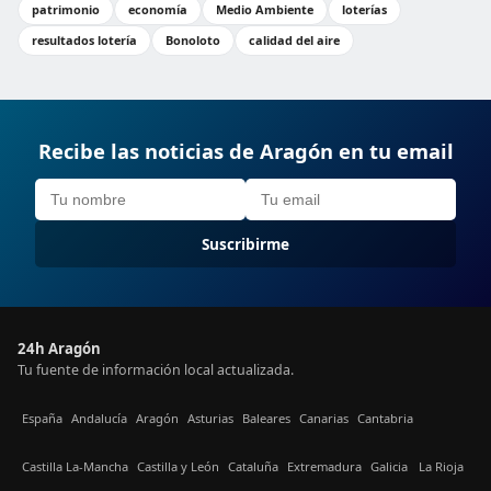
patrimonio
economía
Medio Ambiente
loterías
resultados lotería
Bonoloto
calidad del aire
Recibe las noticias de Aragón en tu email
Suscribirme
24h Aragón
Tu fuente de información local actualizada.
España
Andalucía
Aragón
Asturias
Baleares
Canarias
Cantabria
Castilla La-Mancha
Castilla y León
Cataluña
Extremadura
Galicia
La Rioja