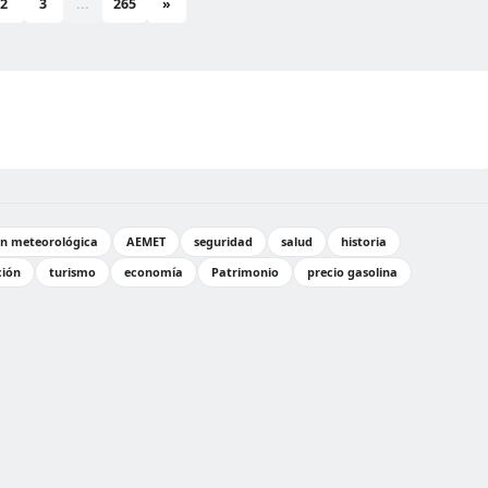
2
3
...
265
»
ón meteorológica
AEMET
seguridad
salud
historia
ción
turismo
economía
Patrimonio
precio gasolina