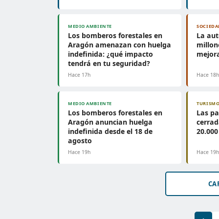
MEDIO AMBIENTE
SOCIEDA
Los bomberos forestales en
La aut
Aragón amenazan con huelga
millon
indefinida: ¿qué impacto
mejora
tendrá en tu seguridad?
Hace 17h
Hace 18
MEDIO AMBIENTE
TURISM
Los bomberos forestales en
Las pa
Aragón anuncian huelga
cerrad
indefinida desde el 18 de
20.000
agosto
Hace 19h
Hace 19
CA