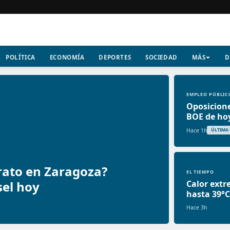
POLÍTICA
ECONOMÍA
DEPORTES
SOCIEDAD
MÁS
D
EMPLEO PÚBLIC
Oposicione
BOE de hoy
Hace 1h
ÚLTIMA
rato en Zaragoza?
EL TIEMPO
sel hoy
Calor ext
hasta 39°
Hace 3h