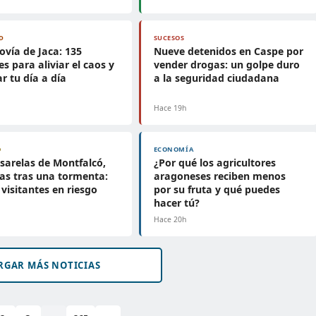
D
SUCESOS
ovía de Jaca: 135
Nueve detenidos en Caspe por
es para aliviar el caos y
vender drogas: un golpe duro
r tu día a día
a la seguridad ciudadana
h
Hace 19h
O
ECONOMÍA
sarelas de Montfalcó,
¿Por qué los agricultores
as tras una tormenta:
aragoneses reciben menos
 visitantes en riesgo
por su fruta y qué puedes
hacer tú?
h
Hace 20h
RGAR MÁS NOTICIAS