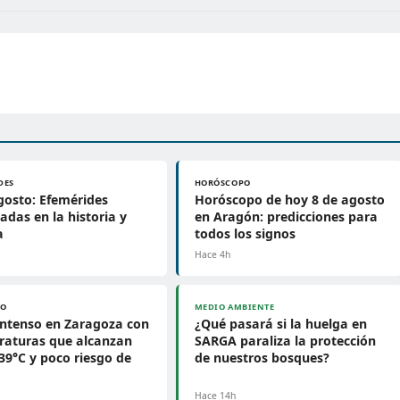
DES
HORÓSCOPO
gosto: Efemérides
Horóscopo de hoy 8 de agosto
adas en la historia y
en Aragón: predicciones para
a
todos los signos
Hace 4h
PO
MEDIO AMBIENTE
intenso en Zaragoza con
¿Qué pasará si la huelga en
raturas que alcanzan
SARGA paraliza la protección
39°C y poco riesgo de
de nuestros bosques?
h
Hace 14h