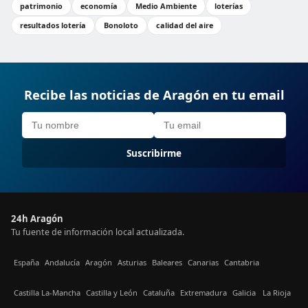
patrimonio
economía
Medio Ambiente
loterías
resultados lotería
Bonoloto
calidad del aire
Recibe las noticias de Aragón en tu email
Suscribirme
24h Aragón
Tu fuente de información local actualizada.
España
Andalucía
Aragón
Asturias
Baleares
Canarias
Cantabria
Castilla La-Mancha
Castilla y León
Cataluña
Extremadura
Galicia
La Rioja