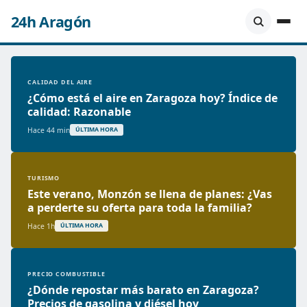
24h Aragón
CALIDAD DEL AIRE
¿Cómo está el aire en Zaragoza hoy? Índice de
calidad: Razonable
Hace 44 min
ÚLTIMA HORA
TURISMO
Este verano, Monzón se llena de planes: ¿Vas
a perderte su oferta para toda la familia?
Hace 1h
ÚLTIMA HORA
PRECIO COMBUSTIBLE
¿Dónde repostar más barato en Zaragoza?
Precios de gasolina y diésel hoy