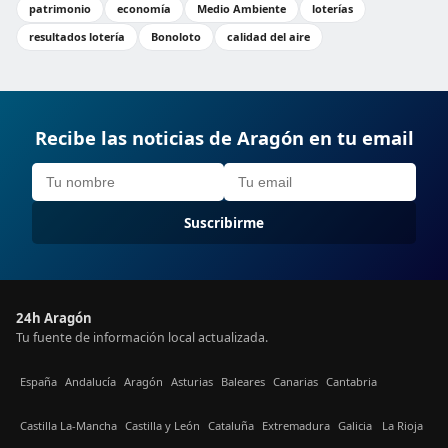
patrimonio
economía
Medio Ambiente
loterías
resultados lotería
Bonoloto
calidad del aire
Recibe las noticias de Aragón en tu email
Suscribirme
24h Aragón
Tu fuente de información local actualizada.
España
Andalucía
Aragón
Asturias
Baleares
Canarias
Cantabria
Castilla La-Mancha
Castilla y León
Cataluña
Extremadura
Galicia
La Rioja