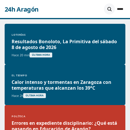
24h Aragón
LOTERÍAS
Resultados Bonoloto, La Primitiva del sábado
8 de agosto de 2026
Hace 20 min
ÚLTIMA HORA
EL TIEMPO
Calor intenso y tormentas en Zaragoza con
temperaturas que alcanzan los 39°C
Hace 2h
ÚLTIMA HORA
POLÍTICA
Errores en expediente disciplinario: ¿Qué está
pasando en Educación de Aragón?