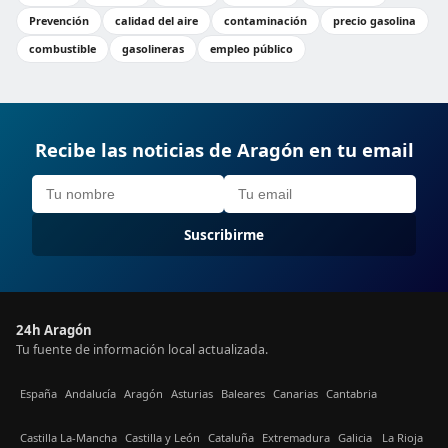
Prevención
calidad del aire
contaminación
precio gasolina
combustible
gasolineras
empleo público
Recibe las noticias de Aragón en tu email
Suscribirme
24h Aragón
Tu fuente de información local actualizada.
España
Andalucía
Aragón
Asturias
Baleares
Canarias
Cantabria
Castilla La-Mancha
Castilla y León
Cataluña
Extremadura
Galicia
La Rioja