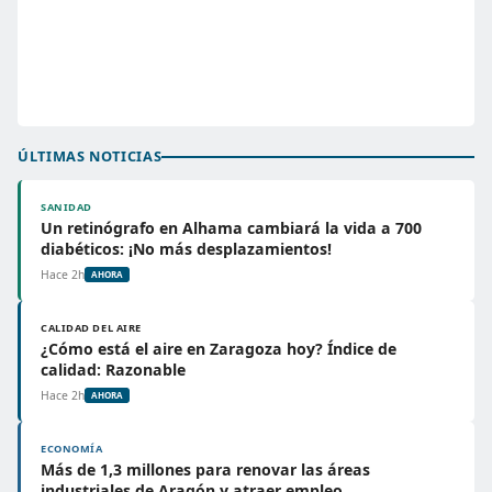
ÚLTIMAS NOTICIAS
SANIDAD
Un retinógrafo en Alhama cambiará la vida a 700
diabéticos: ¡No más desplazamientos!
Hace 2h
AHORA
CALIDAD DEL AIRE
¿Cómo está el aire en Zaragoza hoy? Índice de
calidad: Razonable
Hace 2h
AHORA
ECONOMÍA
Más de 1,3 millones para renovar las áreas
industriales de Aragón y atraer empleo