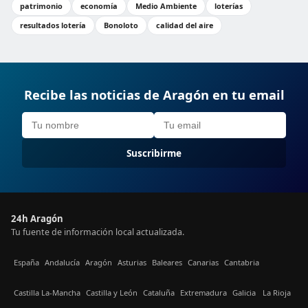
patrimonio
economía
Medio Ambiente
loterías
resultados lotería
Bonoloto
calidad del aire
Recibe las noticias de Aragón en tu email
Suscribirme
24h Aragón
Tu fuente de información local actualizada.
España
Andalucía
Aragón
Asturias
Baleares
Canarias
Cantabria
Castilla La-Mancha
Castilla y León
Cataluña
Extremadura
Galicia
La Rioja