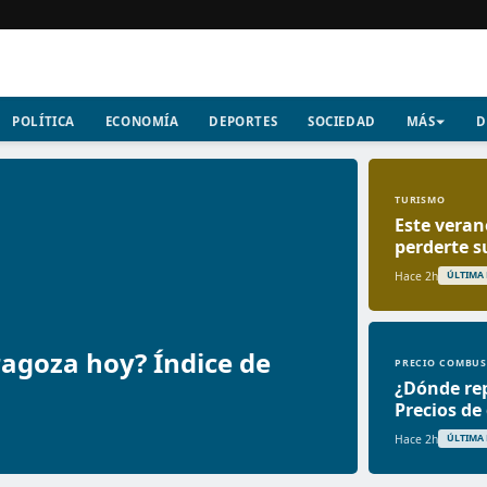
POLÍTICA
ECONOMÍA
DEPORTES
SOCIEDAD
MÁS
D
TURISMO
Este veran
perderte s
Hace 2h
ÚLTIMA
ragoza hoy? Índice de
PRECIO COMBUS
¿Dónde re
Precios de
Hace 2h
ÚLTIMA