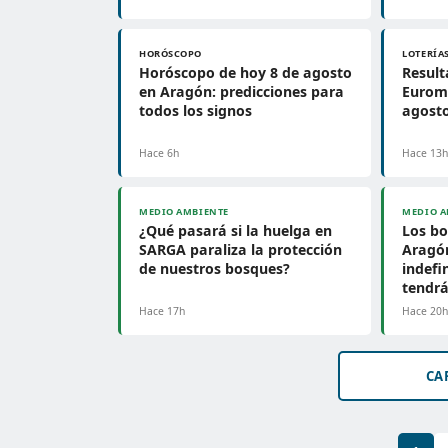
HORÓSCOPO
LOTERÍA
Horóscopo de hoy 8 de agosto
Result
en Aragón: predicciones para
Euromi
todos los signos
agosto
Hace 6h
Hace 13
MEDIO AMBIENTE
MEDIO A
¿Qué pasará si la huelga en
Los bo
SARGA paraliza la protección
Aragó
de nuestros bosques?
indefi
tendrá
Hace 17h
Hace 20
CA