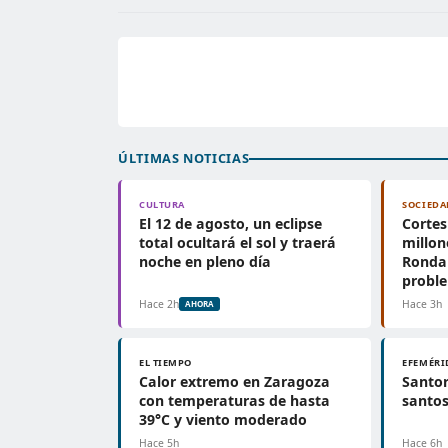
ÚLTIMAS NOTICIAS
CULTURA
SOCIEDA
El 12 de agosto, un eclipse
Cortes
total ocultará el sol y traerá
millon
noche en pleno día
Ronda 
probl
Hace 2h
Hace 3h
AHORA
EL TIEMPO
EFEMÉRI
Calor extremo en Zaragoza
Santor
con temperaturas de hasta
santos
39°C y viento moderado
Hace 5h
Hace 6h