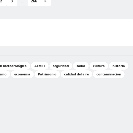
2
3
...
266
»
ón meteorológica
AEMET
seguridad
salud
cultura
historia
ismo
economía
Patrimonio
calidad del aire
contaminación