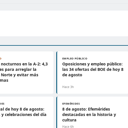
D
EMPLEO PÚBLICO
 nocturnos en la A-2: 4,3
Oposiciones y empleo público:
es para arreglar la
las 34 ofertas del BOE de hoy 8
Norte y evitar más
de agosto
emas
Hace 3h
DES
EFEMÉRIDES
al de hoy 8 de agosto:
8 de agosto: Efemérides
 y celebraciones del día
destacadas en la historia y
cultura
Hace 6h