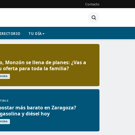
Contacto
IRECTORIO
TU DÍA
o, Monzón se llena de planes: ¿Vas a
u oferta para toda la familia?
 HORA
TIBLE
postar más barato en Zaragoza?
 gasolina y diésel hoy
 HORA