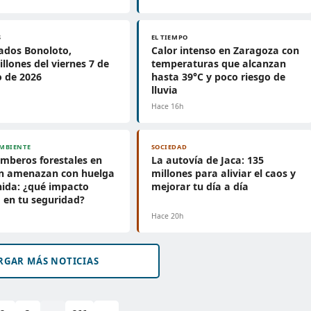
S
EL TIEMPO
ados Bonoloto,
Calor intenso en Zaragoza con
llones del viernes 7 de
temperaturas que alcanzan
 de 2026
hasta 39°C y poco riesgo de
lluvia
h
Hace 16h
MBIENTE
SOCIEDAD
mberos forestales en
La autovía de Jaca: 135
n amenazan con huelga
millones para aliviar el caos y
nida: ¿qué impacto
mejorar tu día a día
 en tu seguridad?
h
Hace 20h
RGAR MÁS NOTICIAS