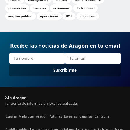
prevención
turismo
economía
Patrimonio
empleo público
oposiciones
BOE
concursos
Recibe las noticias de Aragón en tu email
Suscribirme
24h Aragón
Tu fuente de información local actualizada.
España
Andalucía
Aragón
Asturias
Baleares
Canarias
Cantabria
Castilla La-Mancha
Castilla y León
Cataluña
Extremadura
Galicia
La Rioja