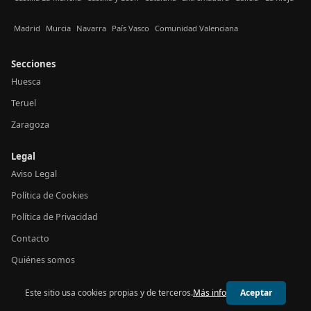
Madrid
Murcia
Navarra
País Vasco
Comunidad Valenciana
Secciones
Huesca
Teruel
Zaragoza
Legal
Aviso Legal
Política de Cookies
Política de Privacidad
Contacto
Quiénes somos
Este sitio usa cookies propias y de terceros.
Más info
Aceptar
© 2026 24h Aragón