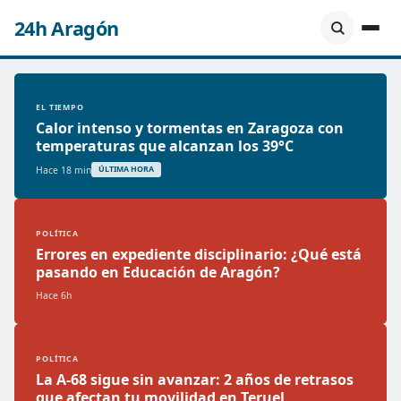
24h Aragón
EL TIEMPO
Calor intenso y tormentas en Zaragoza con
temperaturas que alcanzan los 39°C
Hace 18 min
ÚLTIMA HORA
POLÍTICA
Errores en expediente disciplinario: ¿Qué está
pasando en Educación de Aragón?
Hace 6h
POLÍTICA
La A-68 sigue sin avanzar: 2 años de retrasos
que afectan tu movilidad en Teruel