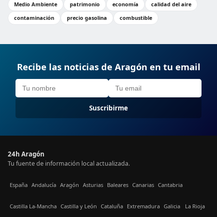
Medio Ambiente
patrimonio
economía
calidad del aire
contaminación
precio gasolina
combustible
Recibe las noticias de Aragón en tu email
Suscribirme
24h Aragón
Tu fuente de información local actualizada.
España
Andalucía
Aragón
Asturias
Baleares
Canarias
Cantabria
Castilla La-Mancha
Castilla y León
Cataluña
Extremadura
Galicia
La Rioja