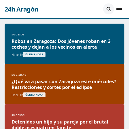
24h Aragón
SUCESOS
Robos en Zaragoza: Dos jóvenes roban en 3
coches y dejan a los vecinos en alerta
Hace 1h
ÚLTIMA HORA
SOCIEDAD
¿Qué va a pasar con Zaragoza este miércoles?
Restricciones y cortes por el eclipse
Hace 1h
ÚLTIMA HORA
SUCESOS
Detenidos un hijo y su pareja por el brutal
doble asesinato en Tauste