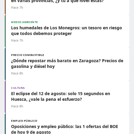
en varias provincias, ¿y tú a qué nivel estás?
Hace 7h
MEDIO AMBIENTE
Los humedales de Los Monegros: un tesoro en riesgo
que todos debemos proteger
Hace 7h
PRECIO COMBUSTIBLE
¿Dónde repostar más barato en Zaragoza? Precios de
gasolina y diésel hoy
Hace 8h
CULTURA
El eclipse del 12 de agosto: solo 15 segundos en
Huesca, ¿vale la pena el esfuerzo?
Hace 8h
EMPLEO PÚBLICO
Oposiciones y empleo público: las 1 ofertas del BOE
de hoy 9 de agosto