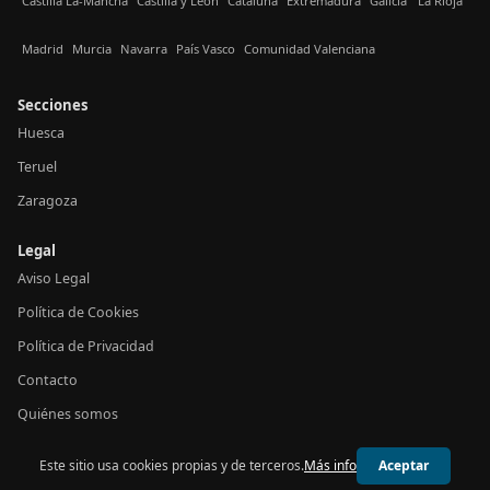
Castilla La-Mancha
Castilla y León
Cataluña
Extremadura
Galicia
La Rioja
Madrid
Murcia
Navarra
País Vasco
Comunidad Valenciana
Secciones
Huesca
Teruel
Zaragoza
Legal
Aviso Legal
Política de Cookies
Política de Privacidad
Contacto
Quiénes somos
Este sitio usa cookies propias y de terceros.
Más info
Aceptar
© 2026 24h Aragón