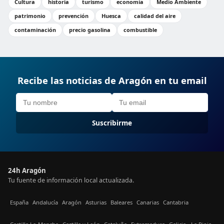
Cultura
historia
turismo
economía
Medio Ambiente
patrimonio
prevención
Huesca
calidad del aire
contaminación
precio gasolina
combustible
Recibe las noticias de Aragón en tu email
Suscribirme
24h Aragón
Tu fuente de información local actualizada.
España
Andalucía
Aragón
Asturias
Baleares
Canarias
Cantabria