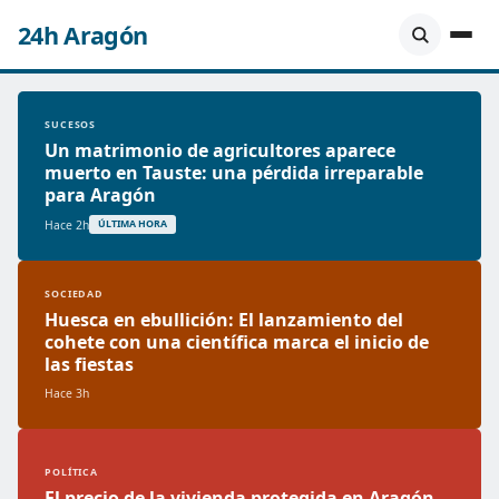
24h Aragón
SUCESOS
Un matrimonio de agricultores aparece
muerto en Tauste: una pérdida irreparable
para Aragón
Hace 2h
ÚLTIMA HORA
SOCIEDAD
Huesca en ebullición: El lanzamiento del
cohete con una científica marca el inicio de
las fiestas
Hace 3h
POLÍTICA
El precio de la vivienda protegida en Aragón