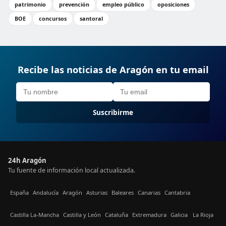
patrimonio
prevención
empleo público
oposiciones
BOE
concursos
santoral
Recibe las noticias de Aragón en tu email
Suscribirme
24h Aragón
Tu fuente de información local actualizada.
España
Andalucía
Aragón
Asturias
Baleares
Canarias
Cantabria
Castilla La-Mancha
Castilla y León
Cataluña
Extremadura
Galicia
La Rioja