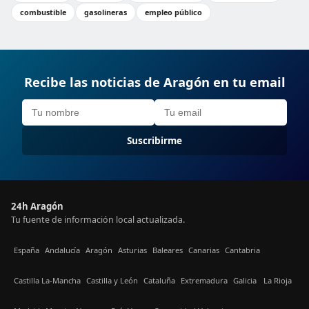
combustible
gasolineras
empleo público
Recibe las noticias de Aragón en tu email
Suscribirme
24h Aragón
Tu fuente de información local actualizada.
España
Andalucía
Aragón
Asturias
Baleares
Canarias
Cantabria
Castilla La-Mancha
Castilla y León
Cataluña
Extremadura
Galicia
La Rioja