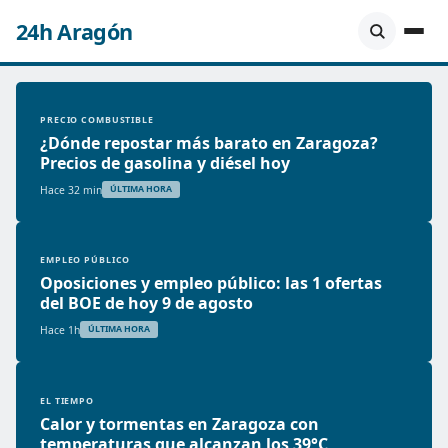
24h Aragón
PRECIO COMBUSTIBLE
¿Dónde repostar más barato en Zaragoza?
Precios de gasolina y diésel hoy
Hace 32 min
ÚLTIMA HORA
EMPLEO PÚBLICO
Oposiciones y empleo público: las 1 ofertas
del BOE de hoy 9 de agosto
Hace 1h
ÚLTIMA HORA
EL TIEMPO
Calor y tormentas en Zaragoza con
temperaturas que alcanzan los 39°C