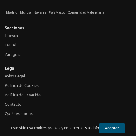
Madrid
Murcia
Navarra
País Vasco
Comunidad Valenciana
Secciones
Huesca
Teruel
Zaragoza
Legal
Aviso Legal
Política de Cookies
Política de Privacidad
Contacto
Quiénes somos
Este sitio usa cookies propias y de terceros.
Más info
Aceptar
© 2026 24h Aragón