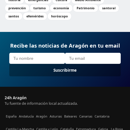
prevención
turismo
economía
Patrimonio
santoral
santos
efemérides
horóscopo
Recibe las noticias de Aragón en tu email
Suscribirme
24h Aragón
Tu fuente de información local actualizada.
España
Andalucía
Aragón
Asturias
Baleares
Canarias
Cantabria
Castilla La-Mancha
Castilla y León
Cataluña
Extremadura
Galicia
La Rioja