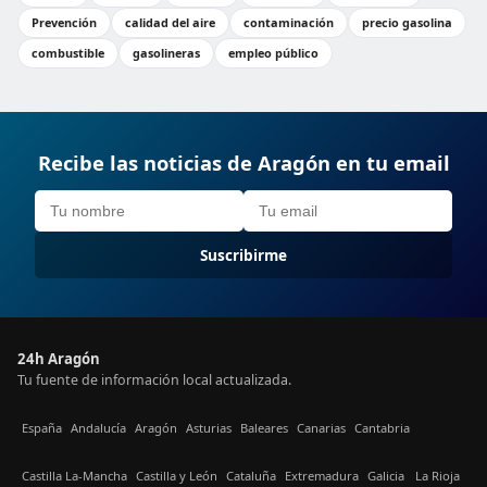
Prevención
calidad del aire
contaminación
precio gasolina
combustible
gasolineras
empleo público
Recibe las noticias de Aragón en tu email
Suscribirme
24h Aragón
Tu fuente de información local actualizada.
España
Andalucía
Aragón
Asturias
Baleares
Canarias
Cantabria
Castilla La-Mancha
Castilla y León
Cataluña
Extremadura
Galicia
La Rioja