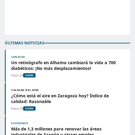
ÚLTIMAS NOTICIAS
SANIDAD
Un retinógrafo en Alhama cambiará la vida a 700
diabéticos: ¡No más desplazamientos!
Hace 2h
AHORA
CALIDAD DEL AIRE
¿Cómo está el aire en Zaragoza hoy? Índice de
calidad: Razonable
Hace 2h
AHORA
ECONOMÍA
Más de 1,3 millones para renovar las áreas
industriales de Aragón y atraer empleo