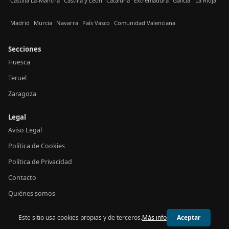
Castilla La-Mancha
Castilla y León
Cataluña
Extremadura
Galicia
La Rioja
Madrid
Murcia
Navarra
País Vasco
Comunidad Valenciana
Secciones
Huesca
Teruel
Zaragoza
Legal
Aviso Legal
Política de Cookies
Política de Privacidad
Contacto
Quiénes somos
Este sitio usa cookies propias y de terceros.
Más info
Aceptar
© 2026 24h Aragón