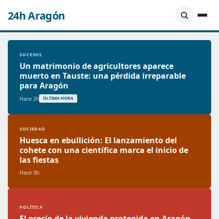
24h Aragón
SUCESOS
Un matrimonio de agricultores aparece
muerto en Tauste: una pérdida irreparable
para Aragón
Hace 2h
ÚLTIMA HORA
SOCIEDAD
Huesca en ebullición: El lanzamiento del
cohete con una científica marca el inicio de
las fiestas
Hace 3h
POLÍTICA
El precio de la vivienda protegida en Aragón