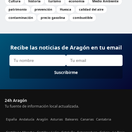
Cultura
historia
turismo
economía
Medio Ambiente
patrimonio
prevención
Huesca
calidad del aire
contaminación
precio gasolina
combustible
Recibe las noticias de Aragón en tu email
Suscribirme
24h Aragón
Tu fuente de información local actualizada.
España
Andalucía
Aragón
Asturias
Baleares
Canarias
Cantabria