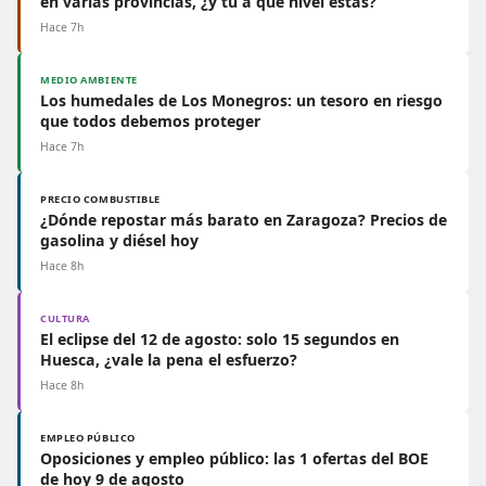
en varias provincias, ¿y tú a qué nivel estás?
Hace 7h
MEDIO AMBIENTE
Los humedales de Los Monegros: un tesoro en riesgo
que todos debemos proteger
Hace 7h
PRECIO COMBUSTIBLE
¿Dónde repostar más barato en Zaragoza? Precios de
gasolina y diésel hoy
Hace 8h
CULTURA
El eclipse del 12 de agosto: solo 15 segundos en
Huesca, ¿vale la pena el esfuerzo?
Hace 8h
EMPLEO PÚBLICO
Oposiciones y empleo público: las 1 ofertas del BOE
de hoy 9 de agosto