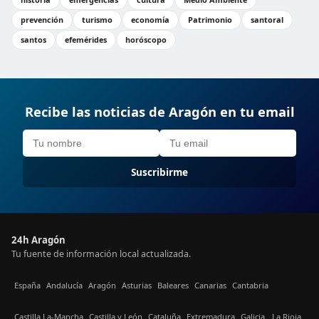
prevención
turismo
economía
Patrimonio
santoral
santos
efemérides
horóscopo
Recibe las noticias de Aragón en tu email
Suscribirme
24h Aragón
Tu fuente de información local actualizada.
España
Andalucía
Aragón
Asturias
Baleares
Canarias
Cantabria
Castilla La-Mancha
Castilla y León
Cataluña
Extremadura
Galicia
La Rioja