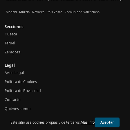
Madrid
Murcia
Navarra
País Vasco
Comunidad Valenciana
Secciones
Huesca
Teruel
Zaragoza
Legal
Aviso Legal
Política de Cookies
Política de Privacidad
Contacto
Quiénes somos
Este sitio usa cookies propias y de terceros.
Más info
Aceptar
© 2026 24h Aragón