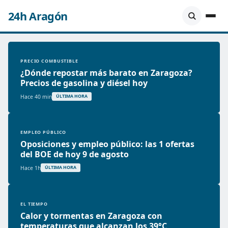
24h Aragón
PRECIO COMBUSTIBLE
¿Dónde repostar más barato en Zaragoza?
Precios de gasolina y diésel hoy
Hace 40 min
ÚLTIMA HORA
EMPLEO PÚBLICO
Oposiciones y empleo público: las 1 ofertas
del BOE de hoy 9 de agosto
Hace 1h
ÚLTIMA HORA
EL TIEMPO
Calor y tormentas en Zaragoza con
temperaturas que alcanzan los 39°C