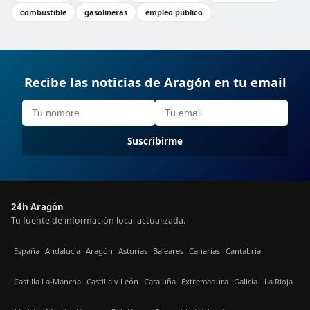
combustible
gasolineras
empleo público
Recibe las noticias de Aragón en tu email
Suscribirme
24h Aragón
Tu fuente de información local actualizada.
España
Andalucía
Aragón
Asturias
Baleares
Canarias
Cantabria
Castilla La-Mancha
Castilla y León
Cataluña
Extremadura
Galicia
La Rioja