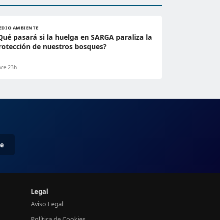
EDIO AMBIENTE
Qué pasará si la huelga en SARGA paraliza la
rotección de nuestros bosques?
ce 23h
me
Legal
Aviso Legal
Política de Cookies