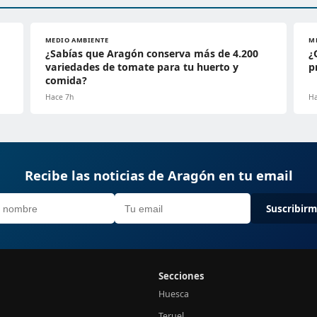
MEDIO AMBIENTE
M
¿Sabías que Aragón conserva más de 4.200
¿
variedades de tomate para tu huerto y
p
comida?
Hace 7h
Ha
Recibe las noticias de Aragón en tu email
Suscribir
Secciones
Huesca
Teruel