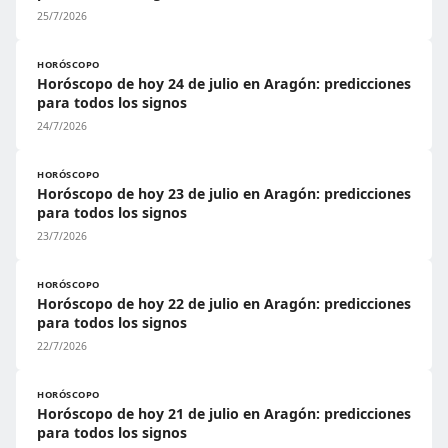
25/7/2026
HORÓSCOPO
Horóscopo de hoy 24 de julio en Aragón: predicciones
para todos los signos
24/7/2026
HORÓSCOPO
Horóscopo de hoy 23 de julio en Aragón: predicciones
para todos los signos
23/7/2026
HORÓSCOPO
Horóscopo de hoy 22 de julio en Aragón: predicciones
para todos los signos
22/7/2026
HORÓSCOPO
Horóscopo de hoy 21 de julio en Aragón: predicciones
para todos los signos