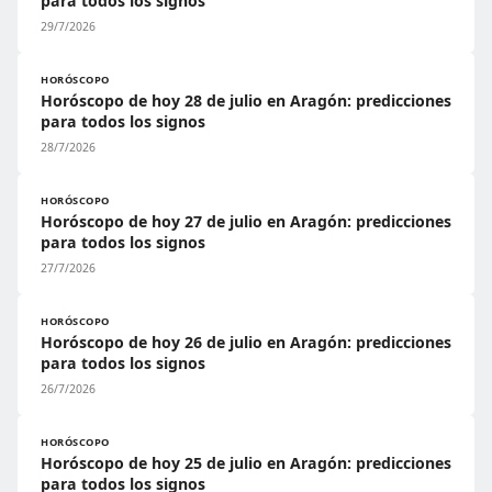
para todos los signos
29/7/2026
HORÓSCOPO
Horóscopo de hoy 28 de julio en Aragón: predicciones
para todos los signos
28/7/2026
HORÓSCOPO
Horóscopo de hoy 27 de julio en Aragón: predicciones
para todos los signos
27/7/2026
HORÓSCOPO
Horóscopo de hoy 26 de julio en Aragón: predicciones
para todos los signos
26/7/2026
HORÓSCOPO
Horóscopo de hoy 25 de julio en Aragón: predicciones
para todos los signos