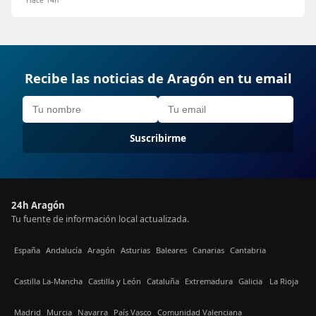
Hace 14h
Recibe las noticias de Aragón en tu email
Suscribirme
24h Aragón
Tu fuente de información local actualizada.
España
Andalucía
Aragón
Asturias
Baleares
Canarias
Cantabria
Castilla La-Mancha
Castilla y León
Cataluña
Extremadura
Galicia
La Rioja
Madrid
Murcia
Navarra
País Vasco
Comunidad Valenciana