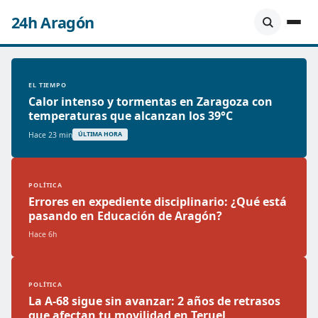
24h Aragón
EL TIEMPO
Calor intenso y tormentas en Zaragoza con
temperaturas que alcanzan los 39°C
Hace 23 min
ÚLTIMA HORA
POLÍTICA
Errores en expediente disciplinario: ¿Qué está
pasando en Educación de Aragón?
Hace 6h
POLÍTICA
La A-68 sigue sin avanzar: 2 años de retrasos
que afectan tu movilidad en Teruel