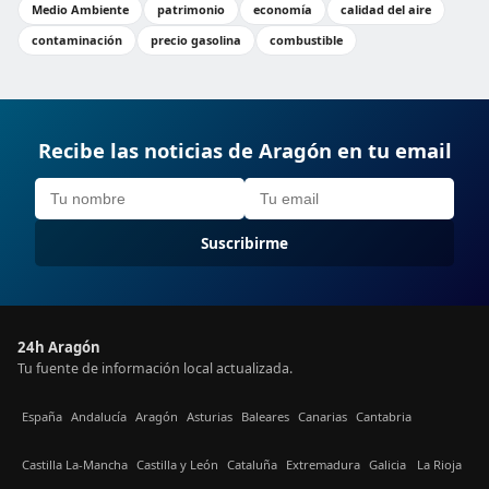
Medio Ambiente
patrimonio
economía
calidad del aire
contaminación
precio gasolina
combustible
Recibe las noticias de Aragón en tu email
Suscribirme
24h Aragón
Tu fuente de información local actualizada.
España
Andalucía
Aragón
Asturias
Baleares
Canarias
Cantabria
Castilla La-Mancha
Castilla y León
Cataluña
Extremadura
Galicia
La Rioja