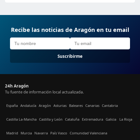
Recibe las noticias de Aragón en tu email
Suscribirme
24h Aragón
Tu fuente de información local actualizada.
España
Andalucía
Aragón
Asturias
Baleares
Canarias
Cantabria
Castilla La-Mancha
Castilla y León
Cataluña
Extremadura
Galicia
La Rioja
Madrid
Murcia
Navarra
País Vasco
Comunidad Valenciana