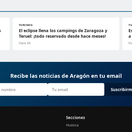
TURISMO
T
s
El eclipse llena los campings de Zaragoza y
E
Teruel: ¡todo reservado desde hace meses!
a
Hace 6h
Ha
Recibe las noticias de Aragón en tu email
Suscribir
Secciones
Huesca