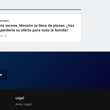
URISMO
ste verano, Monzón se llena de planes: ¿Vas
 perderte su oferta para toda la familia?
ce 7h
me
Legal
Aviso Legal