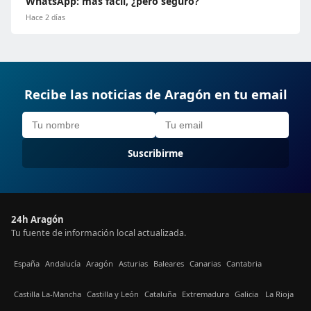
WhatsApp: más fácil, ¿pero seguro?
Hace 2 días
Recibe las noticias de Aragón en tu email
Suscribirme
24h Aragón
Tu fuente de información local actualizada.
España
Andalucía
Aragón
Asturias
Baleares
Canarias
Cantabria
Castilla La-Mancha
Castilla y León
Cataluña
Extremadura
Galicia
La Rioja