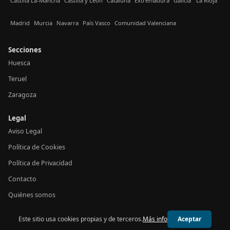
Castilla La-Mancha
Castilla y León
Cataluña
Extremadura
Galicia
La Rioja
Madrid
Murcia
Navarra
País Vasco
Comunidad Valenciana
Secciones
Huesca
Teruel
Zaragoza
Legal
Aviso Legal
Política de Cookies
Política de Privacidad
Contacto
Quiénes somos
Este sitio usa cookies propias y de terceros.
Más info
Aceptar
© 2026 24h Aragón