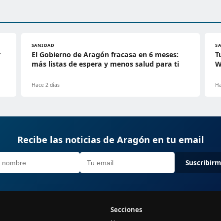
SANIDAD
S
r
El Gobierno de Aragón fracasa en 6 meses:
T
más listas de espera y menos salud para ti
W
Hace 2 días
Ha
Recibe las noticias de Aragón en tu email
Suscribir
Secciones