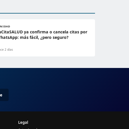
ANIDAD
uCitaSALUD ya confirma o cancela citas por
hatsApp: más fácil, ¿pero seguro?
ce 2 días
me
Legal