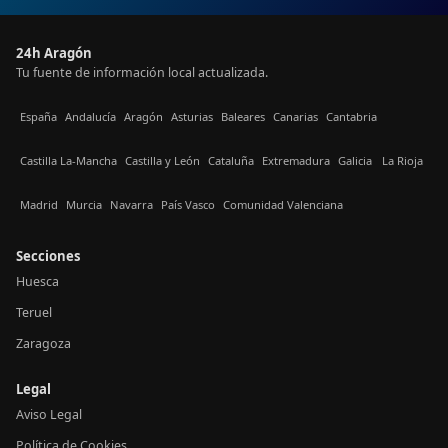
24h Aragón
Tu fuente de información local actualizada.
España
Andalucía
Aragón
Asturias
Baleares
Canarias
Cantabria
Castilla La-Mancha
Castilla y León
Cataluña
Extremadura
Galicia
La Rioja
Madrid
Murcia
Navarra
País Vasco
Comunidad Valenciana
Secciones
Huesca
Teruel
Zaragoza
Legal
Aviso Legal
Política de Cookies