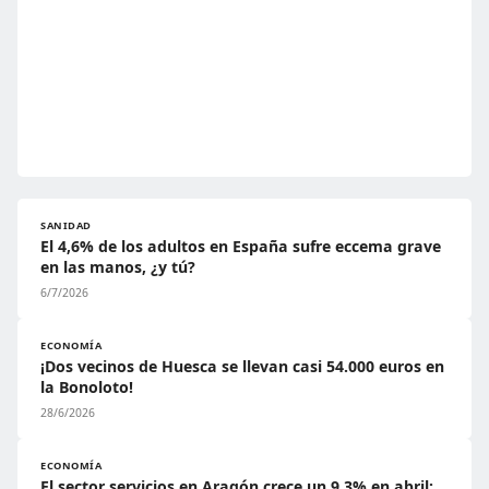
SANIDAD
El 4,6% de los adultos en España sufre eccema grave
en las manos, ¿y tú?
6/7/2026
ECONOMÍA
¡Dos vecinos de Huesca se llevan casi 54.000 euros en
la Bonoloto!
28/6/2026
ECONOMÍA
El sector servicios en Aragón crece un 9,3% en abril: