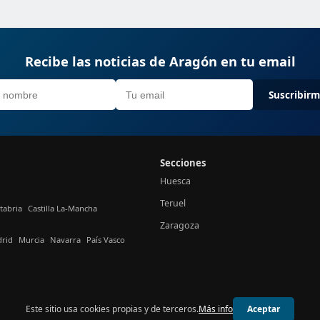
Recibe las noticias de Aragón en tu email
Suscribir
Secciones
Huesca
Teruel
tabria
Castilla La-Mancha
Zaragoza
rid
Murcia
Navarra
País Vasco
Este sitio usa cookies propias y de terceros.
Más info
Aceptar
© 2026 24h Aragón