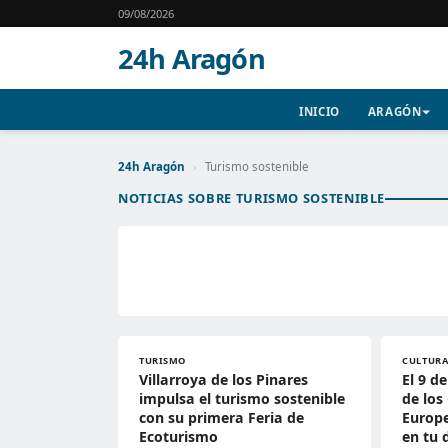
09/08/2026
24h Aragón
INICIO
ARAGÓN
24h Aragón
›
Turismo sostenible
NOTICIAS SOBRE TURISMO SOSTENIBLE
TURISMO
CULTUR
Villarroya de los Pinares
El 9 d
impulsa el turismo sostenible
de los
con su primera Feria de
Europe
Ecoturismo
en tu 