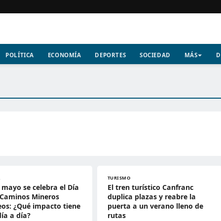
POLÍTICA
ECONOMÍA
DEPORTES
SOCIEDAD
MÁS
D
A
TURISMO
e mayo se celebra el Día
El tren turístico Canfranc
 Caminos Mineros
duplica plazas y reabre la
os: ¿Qué impacto tiene
puerta a un verano lleno de
día a día?
rutas