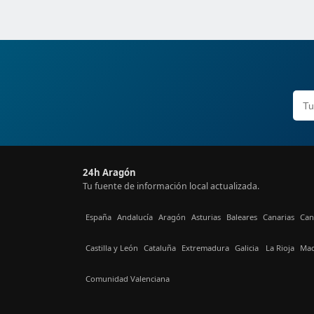
24h Aragón
Tu fuente de información local actualizada.
España
Andalucía
Aragón
Asturias
Baleares
Canarias
Can
Castilla y León
Cataluña
Extremadura
Galicia
La Rioja
Mad
Comunidad Valenciana