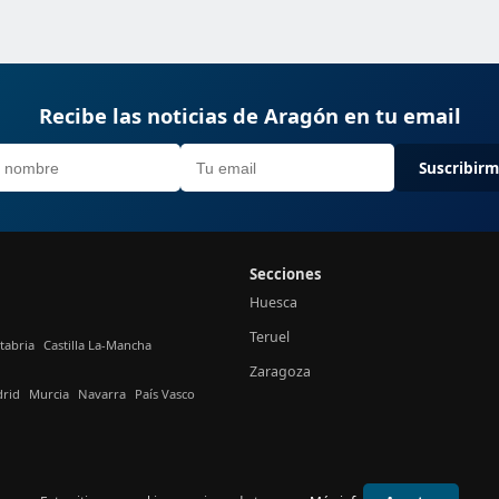
Recibe las noticias de Aragón en tu email
Suscribir
Secciones
Huesca
Teruel
tabria
Castilla La-Mancha
Zaragoza
rid
Murcia
Navarra
País Vasco