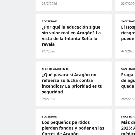
25/7/2026
22/7/202
SOCIEDAD
SANIDA
¿Por qué la educación sigue
El Hos
sin valor real en Aragón? La
riesgo
vista de la Infanta Sofía lo
puede 
revela
8/7/2026
4/7/2026
MEDIO AMBIENTE
SANIDA
¿Qué pasará si Aragón no
Fraga
refuerza su lucha contra
de ag
incendios? La prioridad es tu
quedar
seguridad
9/6/2026
28/5/202
SOCIEDAD
SOCIEDA
Los pequeños partidos
Más de
pierden fondos y poder en las
2025: 
Cortes de Aragón
médico