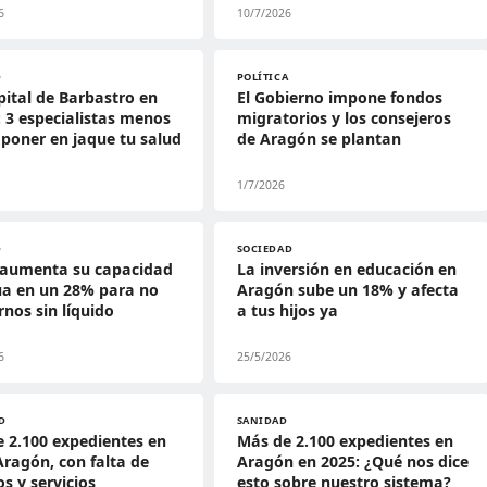
6
10/7/2026
D
POLÍTICA
pital de Barbastro en
El Gobierno impone fondos
: 3 especialistas menos
migratorios y los consejeros
poner en jaque tu salud
de Aragón se plantan
1/7/2026
D
SOCIEDAD
 aumenta su capacidad
La inversión en educación en
ua en un 28% para no
Aragón sube un 18% y afecta
nos sin líquido
a tus hijos ya
6
25/5/2026
D
SANIDAD
 2.100 expedientes en
Más de 2.100 expedientes en
Aragón, con falta de
Aragón en 2025: ¿Qué nos dice
s y servicios
esto sobre nuestro sistema?