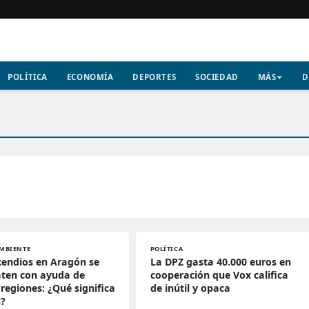
POLÍTICA
ECONOMÍA
DEPORTES
SOCIEDAD
MÁS
D
MBIENTE
POLÍTICA
cendios en Aragón se
La DPZ gasta 40.000 euros en
ten con ayuda de
cooperación que Vox califica
 regiones: ¿Qué significa
de inútil y opaca
i?