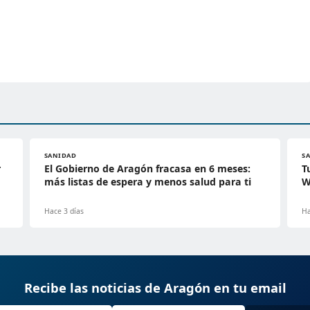
SANIDAD
S
r
El Gobierno de Aragón fracasa en 6 meses:
T
más listas de espera y menos salud para ti
W
Hace 3 días
Ha
Recibe las noticias de Aragón en tu email