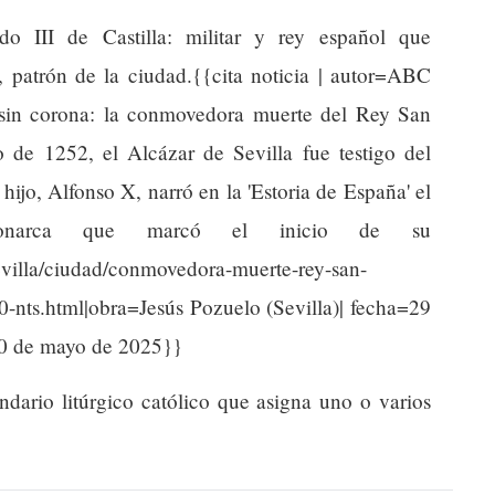
 III de Castilla: militar y rey español que
), patrón de la ciudad.{{cita noticia | autor=ABC
 y sin corona: la conmovedora muerte del Rey San
de 1252, el Alcázar de Sevilla fue testigo del
hijo, Alfonso X, narró en la 'Estoria de España' el
monarca que marcó el inicio de su
evilla/ciudad/conmovedora-muerte-rey-san-
-nts.html|obra=Jesús Pozuelo (Sevilla)| fecha=29
0 de mayo de 2025}}
endario litúrgico católico que asigna uno o varios