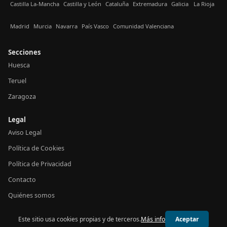
Castilla La-Mancha
Castilla y León
Cataluña
Extremadura
Galicia
La Rioja
Madrid
Murcia
Navarra
País Vasco
Comunidad Valenciana
Secciones
Huesca
Teruel
Zaragoza
Legal
Aviso Legal
Política de Cookies
Política de Privacidad
Contacto
Quiénes somos
Este sitio usa cookies propias y de terceros.
Más info
Aceptar
© 2026 24h Aragón