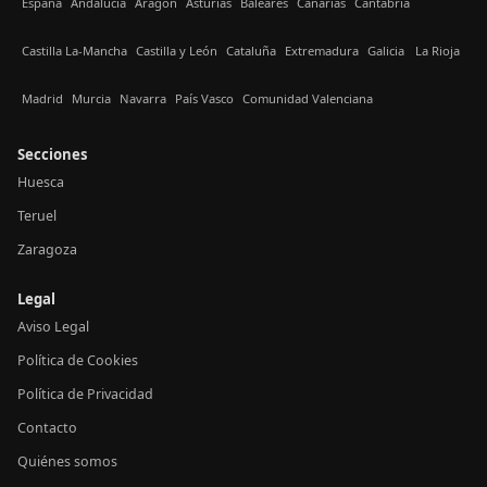
España
Andalucía
Aragón
Asturias
Baleares
Canarias
Cantabria
Castilla La-Mancha
Castilla y León
Cataluña
Extremadura
Galicia
La Rioja
Madrid
Murcia
Navarra
País Vasco
Comunidad Valenciana
Secciones
Huesca
Teruel
Zaragoza
Legal
Aviso Legal
Política de Cookies
Política de Privacidad
Contacto
Quiénes somos