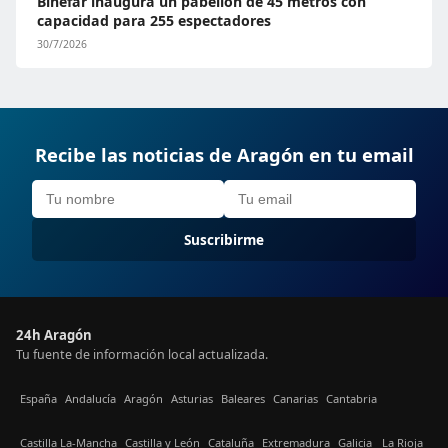
Binéfar inaugura un pabellón de 45 metros con
capacidad para 255 espectadores
30/7/2026
Recibe las noticias de Aragón en tu email
Suscribirme
24h Aragón
Tu fuente de información local actualizada.
España
Andalucía
Aragón
Asturias
Baleares
Canarias
Cantabria
Castilla La-Mancha
Castilla y León
Cataluña
Extremadura
Galicia
La Rioja