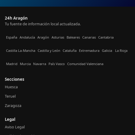
24h Aragón
Tu fuente de información local actualizada.
España
Andalucía
Aragón
Asturias
Baleares
Canarias
Cantabria
Castilla La-Mancha
Castilla y León
Cataluña
Extremadura
Galicia
La Rioja
Madrid
Murcia
Navarra
País Vasco
Comunidad Valenciana
Secciones
Huesca
Teruel
Zaragoza
Legal
Aviso Legal