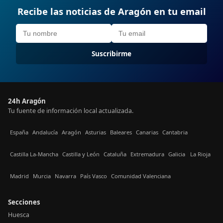
Recibe las noticias de Aragón en tu email
Suscribirme
24h Aragón
Tu fuente de información local actualizada.
España
Andalucía
Aragón
Asturias
Baleares
Canarias
Cantabria
Castilla La-Mancha
Castilla y León
Cataluña
Extremadura
Galicia
La Rioja
Madrid
Murcia
Navarra
País Vasco
Comunidad Valenciana
Secciones
Huesca