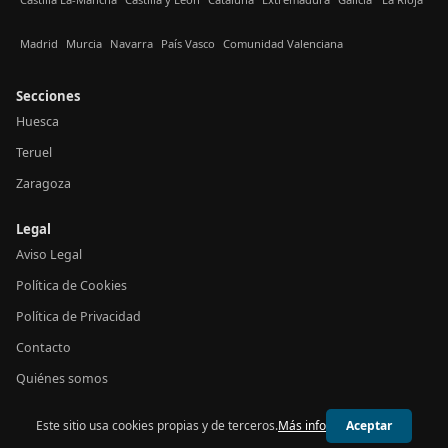
Madrid
Murcia
Navarra
País Vasco
Comunidad Valenciana
Secciones
Huesca
Teruel
Zaragoza
Legal
Aviso Legal
Política de Cookies
Política de Privacidad
Contacto
Quiénes somos
Este sitio usa cookies propias y de terceros.
Más info
Aceptar
© 2026 24h Aragón