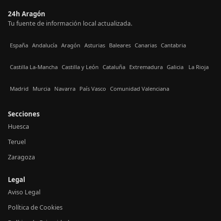
24h Aragón
Tu fuente de información local actualizada.
España
Andalucía
Aragón
Asturias
Baleares
Canarias
Cantabria
Castilla La-Mancha
Castilla y León
Cataluña
Extremadura
Galicia
La Rioja
Madrid
Murcia
Navarra
País Vasco
Comunidad Valenciana
Secciones
Huesca
Teruel
Zaragoza
Legal
Aviso Legal
Política de Cookies