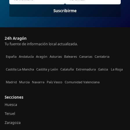
Suscribirme
24h Aragón
Tu fuente de información local actualizada.
España
Andalucía
Aragón
Asturias
Baleares
Canarias
Cantabria
Castilla La-Mancha
Castilla y León
Cataluña
Extremadura
Galicia
La Rioja
Madrid
Murcia
Navarra
País Vasco
Comunidad Valenciana
Secciones
Huesca
Teruel
Zaragoza