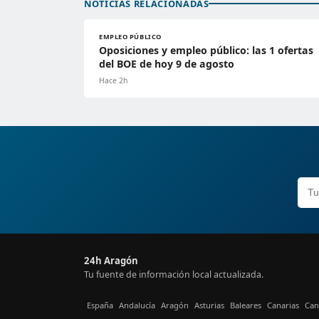
NOTICIAS RELACIONADAS
EMPLEO PÚBLICO
Oposiciones y empleo público: las 1 ofertas
del BOE de hoy 9 de agosto
Hace 2h
24h Aragón
Tu fuente de información local actualizada.
España
Andalucía
Aragón
Asturias
Baleares
Canarias
Can