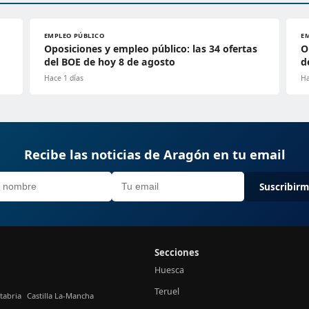
EMPLEO PÚBLICO
E
Oposiciones y empleo público: las 34 ofertas
O
del BOE de hoy 8 de agosto
d
Hace 1 días
Ha
Recibe las noticias de Aragón en tu email
Suscribir
Secciones
Huesca
Teruel
tabria
Castilla La-Mancha