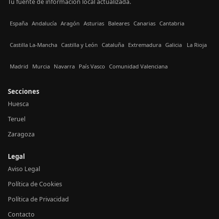
Tu fuente de información local actualizada.
España
Andalucía
Aragón
Asturias
Baleares
Canarias
Cantabria
Castilla La-Mancha
Castilla y León
Cataluña
Extremadura
Galicia
La Rioja
Madrid
Murcia
Navarra
País Vasco
Comunidad Valenciana
Secciones
Huesca
Teruel
Zaragoza
Legal
Aviso Legal
Política de Cookies
Política de Privacidad
Contacto