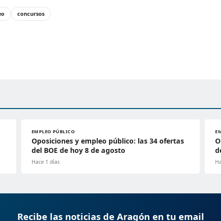
eo
concursos
EMPLEO PÚBLICO
E
Oposiciones y empleo público: las 34 ofertas
O
del BOE de hoy 8 de agosto
d
Hace 1 días
Ha
Recibe las noticias de Aragón en tu email