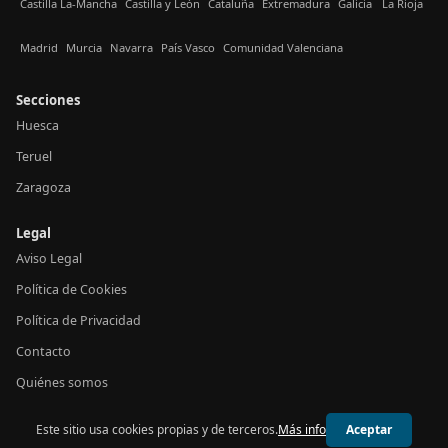
Castilla La-Mancha
Castilla y León
Cataluña
Extremadura
Galicia
La Rioja
Madrid
Murcia
Navarra
País Vasco
Comunidad Valenciana
Secciones
Huesca
Teruel
Zaragoza
Legal
Aviso Legal
Política de Cookies
Política de Privacidad
Contacto
Quiénes somos
Este sitio usa cookies propias y de terceros.
Más info
Aceptar
© 2026 24h Aragón