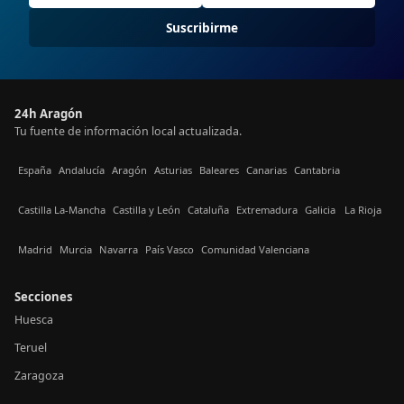
Suscribirme
24h Aragón
Tu fuente de información local actualizada.
España
Andalucía
Aragón
Asturias
Baleares
Canarias
Cantabria
Castilla La-Mancha
Castilla y León
Cataluña
Extremadura
Galicia
La Rioja
Madrid
Murcia
Navarra
País Vasco
Comunidad Valenciana
Secciones
Huesca
Teruel
Zaragoza