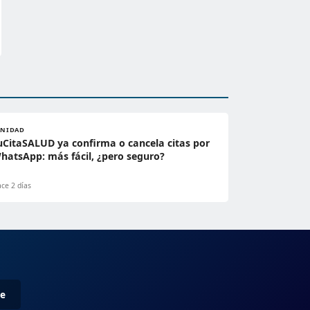
ANIDAD
uCitaSALUD ya confirma o cancela citas por
hatsApp: más fácil, ¿pero seguro?
ce 2 días
me