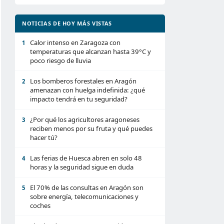
NOTICIAS DE HOY MÁS VISTAS
Calor intenso en Zaragoza con
1
temperaturas que alcanzan hasta 39°C y
poco riesgo de lluvia
Los bomberos forestales en Aragón
2
amenazan con huelga indefinida: ¿qué
impacto tendrá en tu seguridad?
¿Por qué los agricultores aragoneses
3
reciben menos por su fruta y qué puedes
hacer tú?
Las ferias de Huesca abren en solo 48
4
horas y la seguridad sigue en duda
El 70% de las consultas en Aragón son
5
sobre energía, telecomunicaciones y
coches