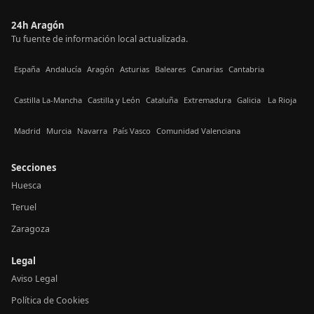
24h Aragón
Tu fuente de información local actualizada.
España
Andalucía
Aragón
Asturias
Baleares
Canarias
Cantabria
Castilla La-Mancha
Castilla y León
Cataluña
Extremadura
Galicia
La Rioja
Madrid
Murcia
Navarra
País Vasco
Comunidad Valenciana
Secciones
Huesca
Teruel
Zaragoza
Legal
Aviso Legal
Política de Cookies